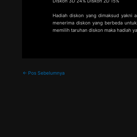
Diskon 3D 24% Diskon 2D 15%
Hadiah diskon yang dimaksud yakni 
menerima diskon yang berbeda untuk 
memilih taruhan diskon maka hadiah yan
Post
←
Pos Sebelumnya
navigation