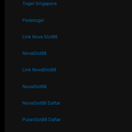
Togel Singapore
Pedetogel
Link Nova Slot88
NovaSlot88
Link NovaSlot88
NovaSlot88
NovaSlot88 Daftar
PutarSlot88 Daftar