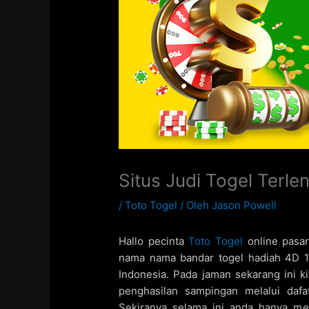
Situs Judi Togel Terl
/
Toto Togel
/ Oleh
Jason Powell
Hallo pecinta
Toto Togel
online pasar
nama nama bandar togel hadiah 4D 10
Indonesia. Pada jaman sekarang ini k
penghasilan sampingan melalui dafa
Sekiranya selama ini anda hanya me