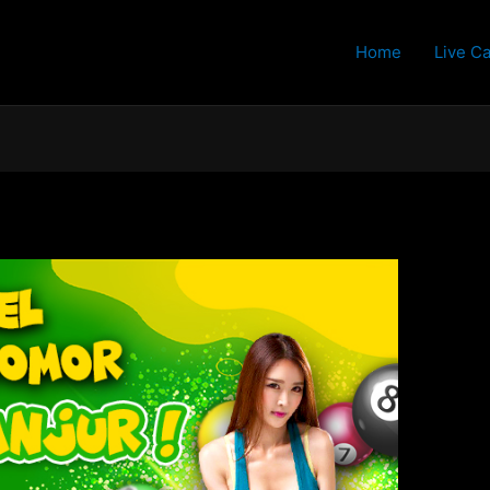
Home
Live C