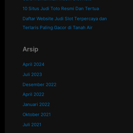
10 Situs Judi Toto Resmi Dan Tertua
Daftar Website Judi Slot Terpercaya dan
Terlaris Paling Gacor di Tanah Air
Arsip
April 2024
Juli 2023
Desember 2022
April 2022
Januari 2022
Oktober 2021
Juli 2021